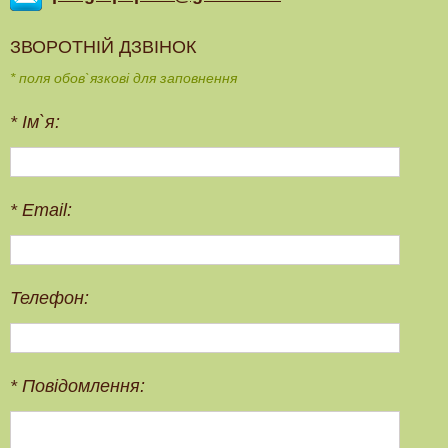
ЗВОРОТНІЙ ДЗВІНОК
* поля обов`язкові для заповнення
*
Ім`я:
*
Email:
Телефон:
*
Повідомлення: