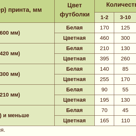
Количеств
Цвет
р) принта, мм
футболки
1-2
3-10
Белая
170
125
х600 мм)
Цветная
460
300
Белая
210
130
х420 мм)
Цветная
395
260
Белая
140
85
х300 мм)
Цветная
255
170
Белая
90
55
х210 мм)
Цветная
195
130
Белая
70
45
)
и меньше
Цветная
165
110
я.