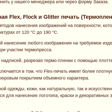
ить у нашего менеджера или через форму Заказа.
ная
Flex, Flock и Glitter
печать (Термоплен
з методов нанесения изображений на поверхности, к
атурах от 120 °C до 190 °C.
й нанесение любого изображения на требуемое изд
ри участии термопресса.
адписей, разрезая термо-пленки с помощью плотт
лючается в том, что Flex-печать имеет более плотную
елюровым покрытием объемного характера.
ой одежды, кожи, как натуральную, так и искусствен
ся для нанесения логотипа, краски и декоративных э