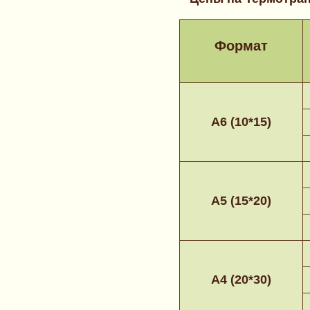
Формат
А6 (10*15)
А5 (15*20)
А4 (20*30)