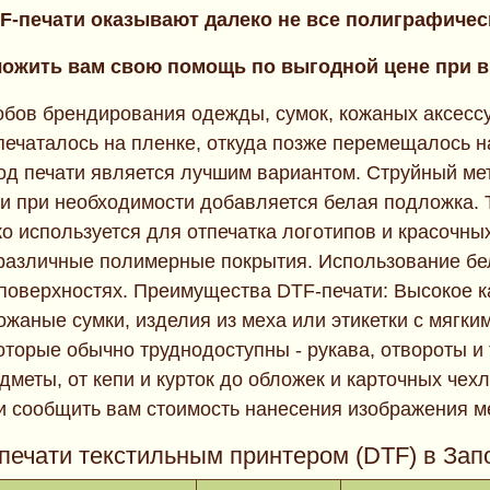
F-печати оказывают далеко не все полиграфичес
ожить вам свою помощь по выгодной цене при в
пособов брендирования одежды, сумок, кожаных аксес
 печаталось на пленке, откуда позже перемещалось н
тод печати является лучшим вариантом. Струйный ме
 при необходимости добавляется белая подложка. Те
о используется для отпечатка логотипов и красочны
 различные полимерные покрытия. Использование бел
 поверхностях. Преимущества DTF-печати: Высокое к
ожаные сумки, изделия из меха или этикетки с мягки
оторые обычно труднодоступны - рукава, отвороты и 
меты, от кепи и курток до обложек и карточных чех
и сообщить вам стоимость нанесения изображения м
печати текстильным принтером (DTF) в Запо