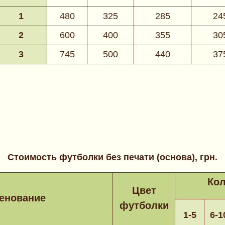
1
480
325
285
24
2
600
400
355
30
3
745
500
440
37
Стоимость футболки без печати (основа), грн.
Кол
Цвет
енование
футболки
1-5
6-1