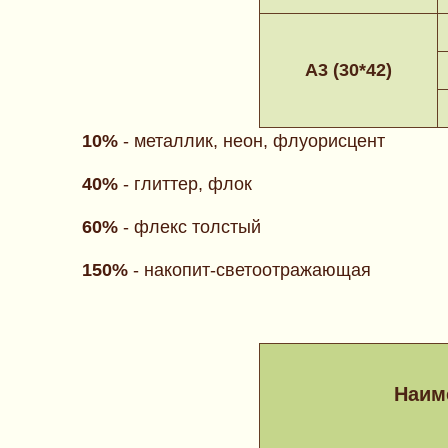
А3 (30*42)
10%
- металлик, неон, флуорисцент
40%
- глиттер, флок
60%
- флекс толстый
150%
- накопит-светоотражающая
Наим