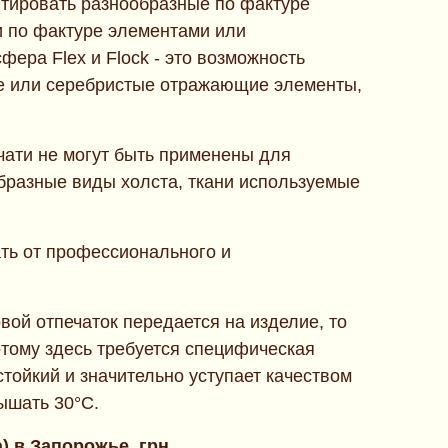
итировать разнообразные по фактуре
и по фактуре элементами или
ера Flex и Flock - это возможноcть
ые или серебристые отражающие элементы,
чати не могут быть применены для
образные виды холста, ткани используемые
ть от профессионального и
ой отпечаток передается на изделие, то
отому здесь требуется специфическая
тойкий и значительно уступает качеством
ышать 30°C.
) в Запорожье, грн.