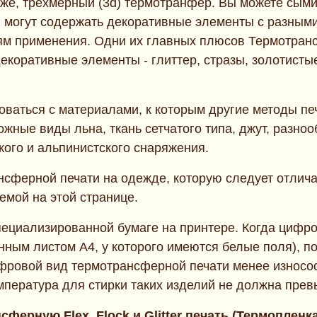
к же, трехмерный (3d) термотранфер. Вы можете сым
ы могут содержать декоративные элементы с разным
ям применения. Одни их главных плюсов Термотрансф
екоративные элементы - глиттер, стразы, золотист
оваться с материалами, к которым другие методы пе
жные виды льна, ткань сетчатого типа, джут, разно
кого и альпинистского снаряжения.
сферной печати на одежде, которую следует отлича
мой на этой странице.
ециализированной бумаге на принтере. Когда цифров
нным листом А4, у которого имеются белые поля), п
ифровой вид термотрансферной печати менее износос
мпература для стирки таких изделий не должна прев
ферную Flex, Flock и Glitter печать (Термопленка