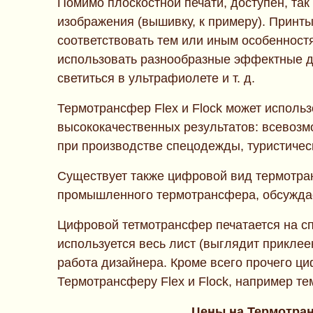
Помимо плоскостной печати, доступен, та
изображения (вышивку, к примеру). Принт
соответствовать тем или иным особенност
использовать разнообразные эффектные д
светиться в ультрафиолете и т. д.
Термотрансфер Flex и Flock может использ
высококачественных результатов: всевозмо
при производстве спецодежды, туристичес
Существует также цифровой вид термотран
промышленного термотрансфера, обсуждае
Цифровой тетмотрансфер печатается на сп
используется весь лист (выглядит приклее
работа дизайнера. Кроме всего прочего ц
Термотрансферу Flex и Flock, например те
Цены на Термотранс