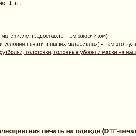
ет 1 шт.
а материале предоставленном заказчиком)
ри условии печати в наших материалах) - нам это ну
футболки, толстовки, головные уборы и маски на на
лноцветная печать на одежде (DTF-печа