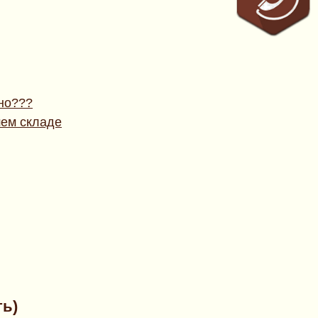
жно???
шем складе
ть)