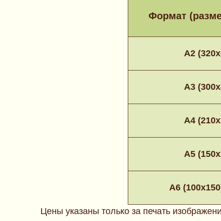
Формат (разме
A2 (320
А3 (300
А4 (210
А5 (150
А6 (
100х150
Цены указаны только за печать изображени