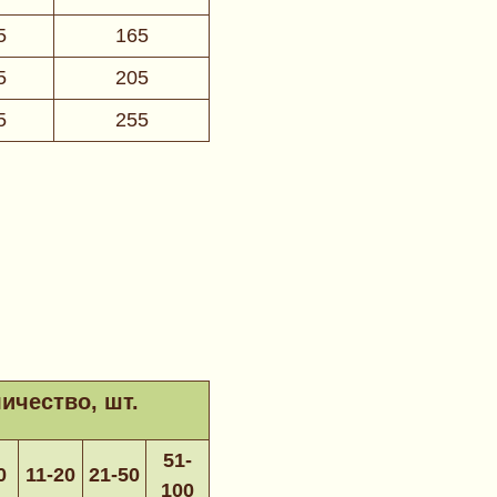
5
165
5
205
5
255
ичество, шт.
51-
0
11-20
21-50
100