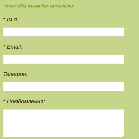
* поля обов`язкові для заповнення
*
Ім`я:
*
Email:
Телефон:
*
Повідомлення: