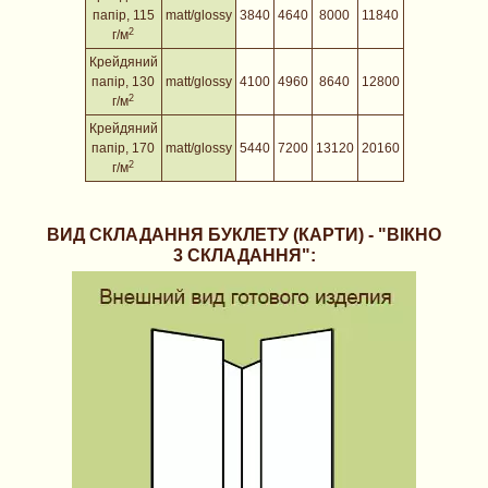
папір
, 115
matt/glossy
3840
4640
8000
11840
2
г/м
Крейдяний
папір
, 130
matt/glossy
4100
4960
8640
12800
2
г/м
Крейдяний
папір
, 170
matt/glossy
5440
7200
13120
20160
2
г/м
ВИД СКЛАДАННЯ БУКЛЕТУ (КАРТИ) - "ВІКНО
3 СКЛАДАННЯ":