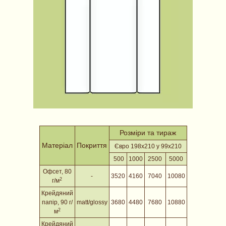
Розміри та тираж
Матеріал
Покриття
Євро 198х210 у 99х210
500
1000
2500
5000
Офсет, 80
-
3520
4160
7040
10080
2
г/м
Крейдяний
папір
, 90 г/
matt/glossy
3680
4480
7680
10880
2
м
Крейдяний