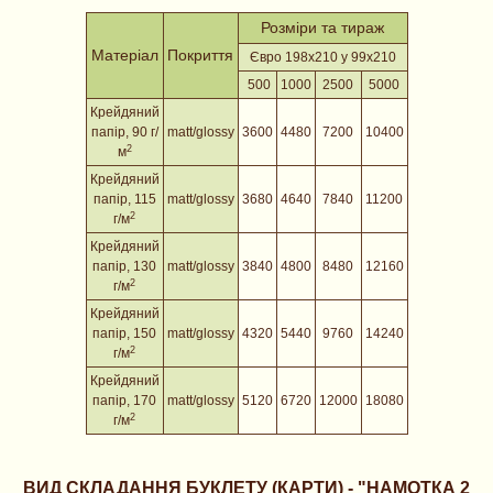
Розміри та тираж
Матеріал
Покриття
Євро 198х210 у 99х210
500
1000
2500
5000
Крейдяний
папір, 90 г/
matt/glossy
3600
4480
7200
10400
2
м
Крейдяний
папір
, 115
matt/glossy
3680
4640
7840
11200
2
г/м
Крейдяний
папір
, 130
matt/glossy
3840
4800
8480
12160
2
г/м
Крейдяний
папір
, 150
matt/glossy
4320
5440
9760
14240
2
г/м
Крейдяний
папір
, 170
matt/glossy
5120
6720
12000
18080
2
г/м
ВИД СКЛАДАННЯ БУКЛЕТУ (КАРТИ) - "НАМОТКА 2