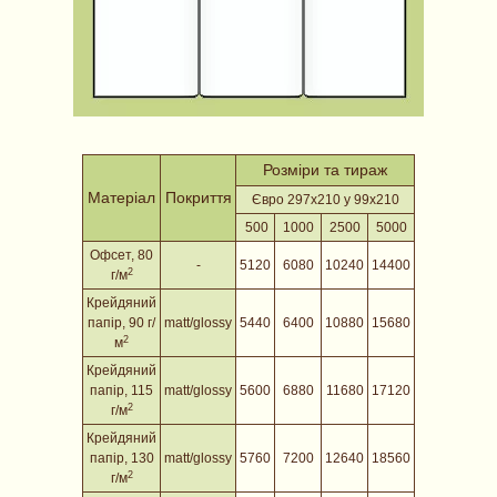
Розміри та тираж
Матеріал
Покриття
Євро 297х210 у 99х210
500
1000
2500
5000
Офсет, 80
-
5120
6080
10240
14400
2
г/м
Крейдяний
папір
, 90 г/
matt/glossy
5440
6400
10880
15680
2
м
Крейдяний
папір
, 115
matt/glossy
5600
6880
11680
17120
2
г/м
Крейдяний
папір
, 130
matt/glossy
5760
7200
12640
18560
2
г/м