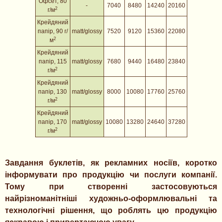
Офсет, 80
-
7040
8480
14240
20160
2
г/м
Крейдяний
папір
, 90 г/
matt/glossy
7520
9120
15360
22080
2
м
Крейдяний
папір
, 115
matt/glossy
7680
9440
16480
23840
2
г/м
Крейдяний
папір
, 130
matt/glossy
8000
10080
17760
25760
2
г/м
Крейдяний
папір
, 170
matt/glossy
10080
13280
24640
37280
2
г/м
Завдання буклетів, як рекламних носіїв, коротко
інформувати про продукцію чи послуги компанії.
Тому при створенні застосовуються
найрізноманітніші художньо-оформлювальні та
технологічні рішення, що роблять цю продукцію