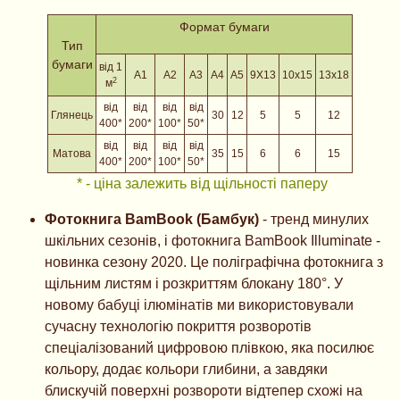
Формат бумаги
Тип
бумаги
від 1
А1
А2
А3
А4
А5
9X13
10х15
13х18
2
м
від
від
від
від
Глянець
30
12
5
5
12
400*
200*
100*
50*
від
від
від
від
Матова
35
15
6
6
15
400*
200*
100*
50*
* - ціна залежить від щільності паперу
Фотокнига BamBook (Бамбук)
- тренд минулих
шкільних сезонів, і фотокнига BamBook Illuminate -
новинка сезону 2020. Це поліграфічна фотокнига з
щільним листям і розкриттям блокану 180°. У
новому бабуці ілюмінатів ми використовували
сучасну технологію покриття розворотів
спеціалізований цифровою плівкою, яка посилює
кольору, додає кольори глибини, а завдяки
блискучій поверхні розвороти відтепер схожі на