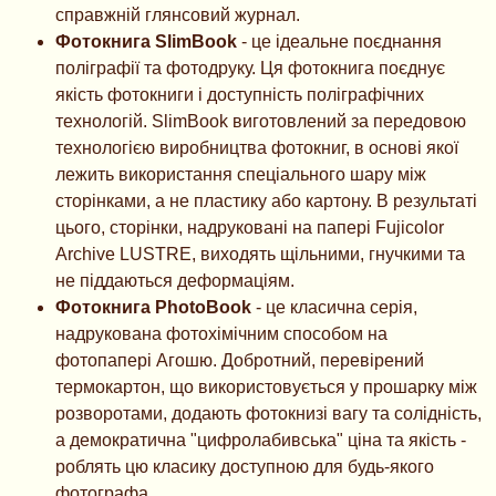
справжній глянсовий журнал.
Фотокнига SlimBook
- це ідеальне поєднання
поліграфії та фотодруку. Ця фотокнига поєднує
якість фотокниги і доступність поліграфічних
технологій. SlimBook виготовлений за передовою
технологією виробництва фотокниг, в основі якої
лежить використання спеціального шару між
сторінками, а не пластику або картону. В результаті
цього, сторінки, надруковані на папері Fujicolor
Archive LUSTRE, виходять щільними, гнучкими та
не піддаються деформаціям.
Фотокнига PhotoBook
- це класична серія,
надрукована фотохімічним способом на
фотопапері Агошю. Добротний, перевірений
термокартон, що використовується у прошарку між
розворотами, додають фотокнизі вагу та солідність,
а демократична "цифролабивська" ціна та якість -
роблять цю класику доступною для будь-якого
фотографа.