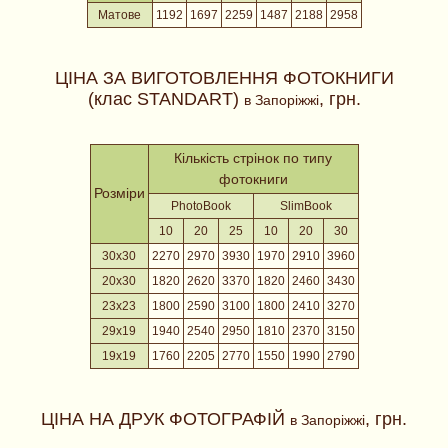
Матове
1192
1697
2259
1487
2188
2958
ЦІНА ЗА ВИГОТОВЛЕННЯ ФОТОКНИГИ
(клас STANDART)
, грн.
в Запоріжжі
Кількість стрінок по типу
фотокниги
Розміри
PhotoBook
SlimBook
10
20
25
10
20
30
30x30
2270
2970
3930
1970
2910
3960
20x30
1820
2620
3370
1820
2460
3430
23x23
1800
2590
3100
1800
2410
3270
29x19
1940
2540
2950
1810
2370
3150
19x19
1760
2205
2770
1550
1990
2790
ЦІНА НА ДРУК ФОТОГРАФІЙ
, грн.
в Запоріжжі