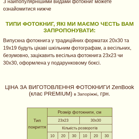
З найпопулярнішими видами фотокниг можете
ознайомитися нижче
ТИПИ ФОТОКНИГ, ЯКІ МИ МАЄМО ЧЕСТЬ ВАМ
ЗАПРОПОНУВАТИ:
Випускна фотокнига у традиційних форматах 20х30 та
19х19 будуть цікаві шкільним фотографам, а весільних,
безумовно, зацікавить весільна фотокнига 23х23 чи
30х30, оформлена у подарунковому боксі.
ЦІНА ЗА ВИГОТОВЛЕННЯ ФОТОКНИГИ ZenBook
(клас PREMIUM)
, грн.
в Запоріжжі
Розмір фотокниги, см
Тип
23х23
30х30
покриття
Кількість розворотів
10
20
30
10
20
30