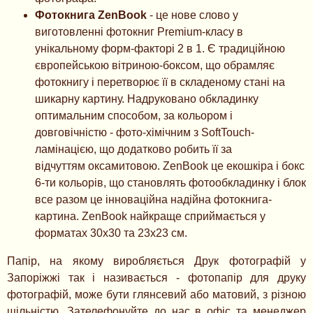
Фотокнига ZenBook
- це нове слово у
виготовленні фотокниг Premium-класу в
унікальному форм-факторі 2 в 1. Є традиційною
європейською вітриною-боксом, що обрамляє
фотокнигу і перетворює її в складеному стані на
шикарну картину. Надруковано обкладинку
оптимальним способом, за кольором і
довговічністю - фото-хімічним з SoftTouch-
ламінацією, що додатково робить її за
відчуттям оксамитовою. ZenBook це екошкіра і бокс
6-ти кольорів, що становлять фотообкладинку і блок
все разом це інноваційна надійна фотокнига-
картина. ZenBook найкраще сприймається у
форматах 30х30 та 23х23 см.
Папір, на якому виробляється Друк фотографій у
Запоріжжі так і називається - фотопапір для друку
фотографій, може бути глянcевий або матовий, з різною
щільністю. Зателефонуйте до нас в офіс та менеджер