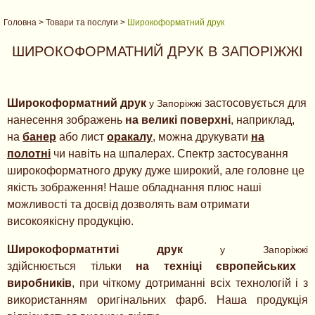
Головна
>
Товари та послуги
>
Широкоформатний друк
ШИРОКОФОРМАТНИЙ ДРУК В ЗАПОРІЖЖІ
Широкоформатний друк
застосовується для
у Запоріжжі
нанесення зображень
на великі поверхні
, наприклад,
на
банер
або лист
оракалу
, можна друкувати
на
полотні
чи навіть на шпалерах. Спектр застосування
широкоформатного друку дуже широкий, але головне це
якість зображення! Наше обладнання плюс наші
можливості та досвід дозволять вам отримати
високоякісну продукцію.
Широкоформатнтиі друк
у Запоріжжі
здійснюється тільки
на техніці європейських
виробників
, при чіткому дотриманні всіх технологій і з
використанням оригінальних фарб. Наша продукція