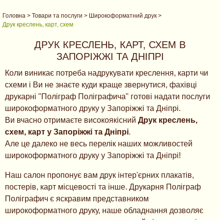
Головна
>
Товари та послуги
>
Широкоформатний друк
>
Друк креслень, карт, схем
ДРУК КРЕСЛЕНЬ, КАРТ, СХЕМ В
ЗАПОРІЖЖІ ТА ДНІПРІ
Коли виникає потреба надрукувати креслення, карти чи
схеми і Ви не знаєте куди краще звернутися, фахівці
друкарні "Поліграф Поліграфича" готові надати послуги
широкоформатного друку у Запоріжжі та Дніпрі.
Ви вчасно отримаєте високоякісний
Друк креслень,
схем, карт у Запоріжжі та Дніпрі
.
Але це далеко не весь перелік наших можливостей
широкоформатного друку у Запоріжжі та Дніпрі!
Наш салон пропонує вам друк інтер'єрних плакатів,
постерів, карт місцевості та інше. Друкарня Поліграф
Поліграфич є яскравим представником
широкоформатного друку, наше обладнання дозволяє