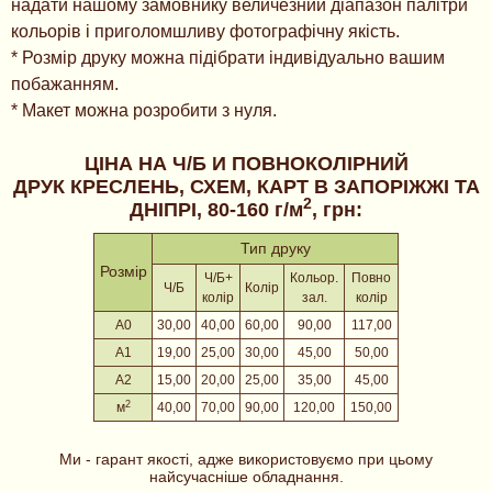
надати нашому замовнику величезний діапазон палітри
кольорів і приголомшливу фотографічну якість.
* Розмір друку можна підібрати індивідуально вашим
побажанням.
* Макет можна розробити з нуля.
ЦІНА НА Ч/Б И ПОВНОКОЛІРНИЙ
ДРУК КРЕСЛЕНЬ, СХЕМ, КАРТ В ЗАПОРІЖЖІ ТА
2
ДНІПРІ, 80-160 г/м
, грн:
Тип друку
Розмір
Ч/Б+
Кольор.
Повно
Ч/Б
Колір
колір
зал.
колір
А0
30,00
40,00
60,00
90,00
117,00
А1
19,00
25,00
30,00
45,00
50,00
А2
15,00
20,00
25,00
35,00
45,00
2
м
40,00
70,00
90,00
120,00
150,00
Ми - гарант якості, адже використовуємо при цьому
найсучасніше обладнання.