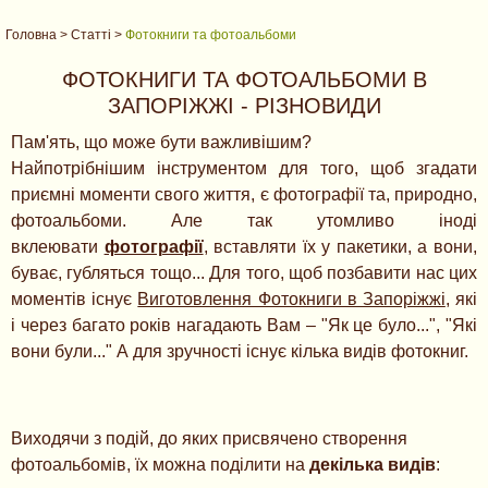
Головна
>
Статті
>
Фотокниги та фотоальбоми
ФОТОКНИГИ ТА ФОТОАЛЬБОМИ В
ЗАПОРІЖЖІ - РІЗНОВИДИ
Пам'ять, що може бути важливішим?
Найпотрібнішим інструментом для того, щоб згадати
приємні моменти свого життя, є фотографії та, природно,
фотоальбоми. Але так утомливо іноді
вклеювати
фотографії
, вставляти їх у пакетики, а вони,
буває, губляться тощо... Для того, щоб позбавити нас цих
моментів існує
Виготовлення Фотокниги в Запоріжжі
, які
і через багато років нагадають Вам – "Як це було...", "Які
вони були..." А для зручності існує кілька видів фотокниг.
Виходячи з подій, до яких присвячено створення
фотоальбомів, їх можна поділити на
декілька видів
: