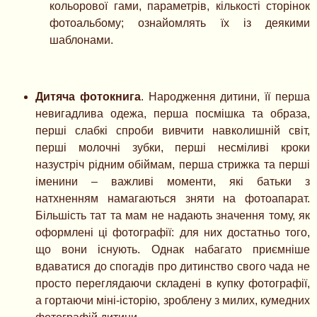
кольорової гами, параметрів, кількості сторінок
фотоальбому; ознайомлять їх із деякими
шаблонами.
Дитяча фотокнига
. Народження дитини, її перша
невигадлива одежа, перша посмішка та образа,
перші слабкі спроби вивчити навколишній світ,
перші молочні зубки, перші несміливі кроки
назустріч рідним обіймам, перша стрижка та перші
іменини – важливі моменти, які батьки з
натхненням намагаються зняти на фотоапарат.
Більшість тат та мам не надають значення тому, як
оформлені ці фотографії: для них достатньо того,
що вони існують. Однак набагато приємніше
вдаватися до спогадів про дитинство свого чада не
просто переглядаючи складені в купку фотографії,
а гортаючи міні-історію, зроблену з милих, кумедних