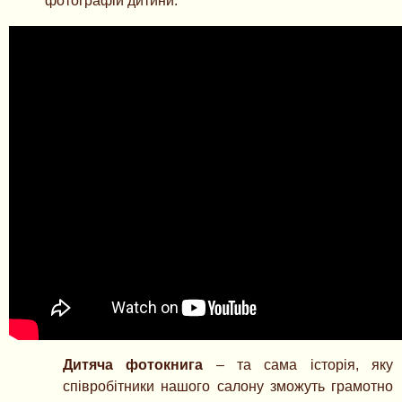
фотографій дитини.
Дитяча фотокнига
– та сама історія, яку
співробітники нашого салону зможуть грамотно