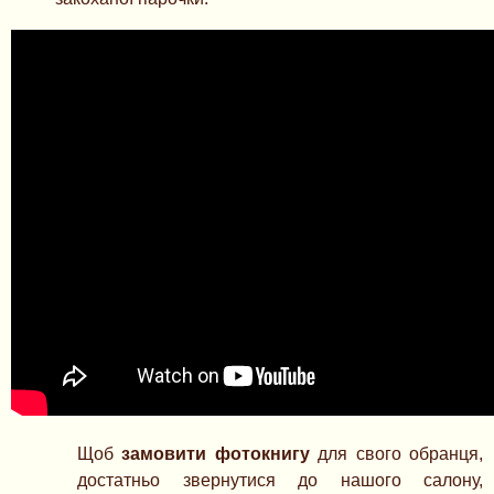
Щоб
замовити фотокнигу
для свого обранця,
достатньо звернутися до нашого салону,