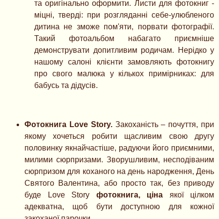
та оригінально оформити. Листи для фотокниг -
міцні, тверді: при розгляданні себе-улюбленого
дитина не зможе пом'яти, порвати фотографії.
Такий фотоальбом набагато приємніше
демонструвати допитливим родичам. Нерідко у
нашому салоні клієнти замовляють фотокнигу
про свого малюка у кількох примірниках: для
бабусь та дідусів.
Фотокнига Love Story.
Закоханість – почуття, при
якому хочеться робити щасливим свою другу
половинку якнайчастіше, радуючи його приємними,
милими сюрпризами. Зворушливим, несподіваним
сюрпризом для коханого на день народження, День
Святого Валентина, або просто так, без приводу
буде Love Story
фотокнига, ціна
якої цілком
адекватна, щоб бути доступною для кожної
закоханої парочки.