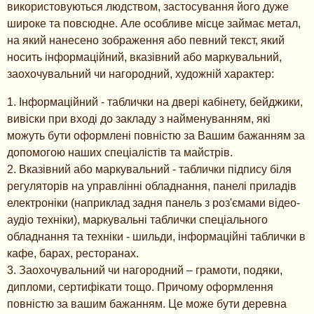
використовуються людством, застосування його дуже
широке та повсюдне. Але особливе місце займає метал,
на який нанесено зображення або певний текст, який
носить інформаційний, вказівний або маркувальний,
заохочувальний чи нагородний, художній характер:
1. Інформаційний - таблички на двері кабінету, бейджики,
вивіски при вході до закладу з найменуванням, які
можуть бути оформлені повністю за Вашим бажанням за
допомогою наших спеціалістів та майстрів.
2. Вказівний або маркувальний - таблички підпису біля
регуляторів на управлінні обладнання, панелі приладів
електроніки (наприклад задня панель з роз'ємами відео-
аудіо техніки), маркувальні таблички спеціального
обладнання та техніки - шильди, інформаційні таблички в
кафе, барах, ресторанах.
3. Заохочувальний чи нагородний – грамоти, подяки,
дипломи, сертифікати тощо. Причому оформлення
повністю за вашим бажанням. Це може бути деревна