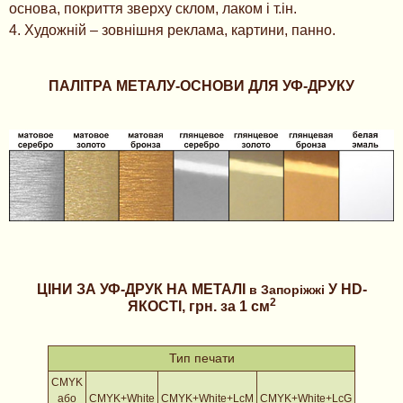
основа, покриття зверху склом, лаком і т.ін.
4. Художній – зовнішня реклама, картини, панно.
ПАЛІТРА МЕТАЛУ-ОСНОВИ ДЛЯ УФ-ДРУКУ
ЦІНИ ЗА УФ-ДРУК НА МЕТАЛІ
У HD-
в Запоріжжі
2
ЯКОСТІ, грн. за 1 см
Тип печати
CMYK
або
CMYK+White
CMYK+White+LcM
CMYK+White+LcG