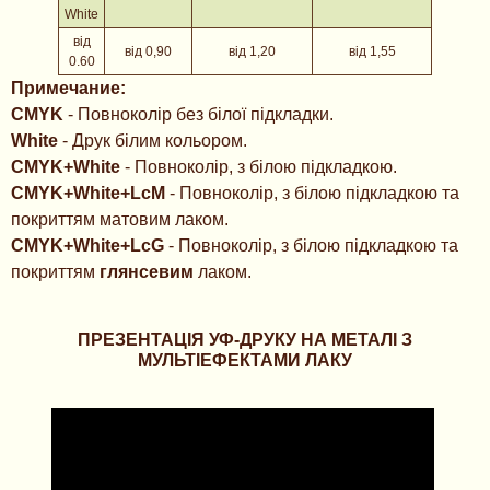
White
від
від 0,90
від 1,20
від 1,55
0.60
Примечание:
CMYK
- Повноколір без білої підкладки.
White
- Друк білим кольором.
CMYK+White
- Повноколір, з білою підкладкою.
CMYK+White+LcM
- Повноколір, з білою підкладкою та
покриттям матовим лаком.
CMYK+White+LcG
- Повноколір, з білою підкладкою та
покриттям
глянсевим
лаком.
ПРЕЗЕНТАЦІЯ УФ-ДРУКУ НА МЕТАЛІ З
МУЛЬТІЕФЕКТАМИ ЛАКУ