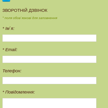
ЗВОРОТНІЙ ДЗВІНОК
* поля обов`язкові для заповнення
*
Ім`я:
*
Email:
Телефон:
*
Повідомлення: