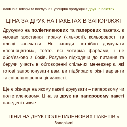
Головна
>
Товари та послуги
>
Сувенірна продукція
>
Друк на пакетах
ЦІНА ЗА ДРУК НА ПАКЕТАХ В ЗАПОРІЖЖІ
Друкуємо на
поліетиленових
та
паперових
пакетах, в
умовах зростання тиражу (кількості), кольоровості та
площі запечатки. Не завжди потрібно друкувати
«повноцвітом», тобто. всі чотирма фарбами, і не
обов'язково з боків. Розумно підходячи до питання та
беручи участь в обговоренні спільних менеджерів, які
готові запропонувати вам, ви підбираєте різні варіанти
та співвідношення ціни/якості.
Ще є різниця на якому пакеті друкувати – паперовому чи
поліетиленовому. Ціна за
друк на паперовому пакеті
наведені нижче.
ЦІНИ НА ДРУК ПОЛІЕТИЛЕНОВИХ ПАКЕТІВ
в
Запоріжжі