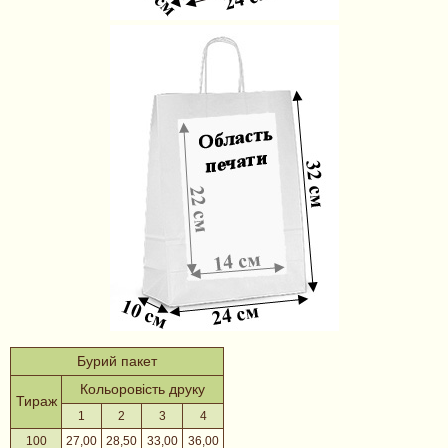
Бурий пакет
Кольоровість друку
Тираж
1
2
3
4
100
27,00
28,50
33,00
36,00