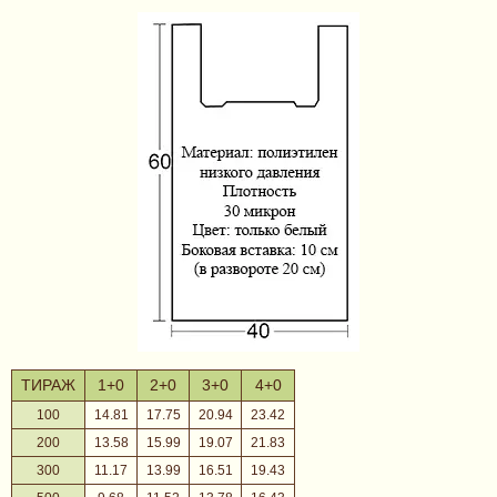
ТИРАЖ
1+0
2+0
3+0
4+0
100
14.81
17.75
20.94
23.42
200
13.58
15.99
19.07
21.83
300
11.17
13.99
16.51
19.43