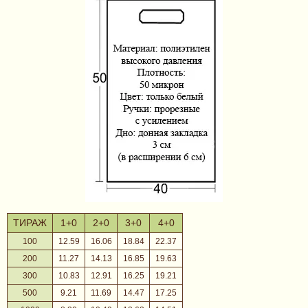
ТИРАЖ
1+0
2+0
3+0
4+0
100
12.59
16.06
18.84
22.37
200
11.27
14.13
16.85
19.63
300
10.83
12.91
16.25
19.21
500
9.21
11.69
14.47
17.25