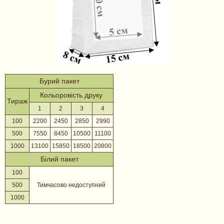
Бурий пакет
Кольоровість друку
Тираж
1
2
3
4
100
2200
2450
2850
2990
500
7550
8450
10500
11100
1000
13100
15850
18500
20800
Білий пакет
100
500
Тимчасово недоступний
1000