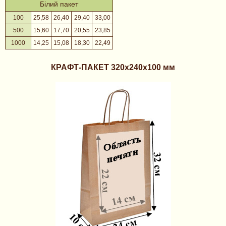
Білий пакет
100
25,58
26,40
29,40
33,00
500
15,60
17,70
20,55
23,85
1000
14,25
15,08
18,30
22,49
КРАФТ-ПАКЕТ
320х240х100 мм