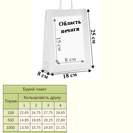
Бурий пакет
Кольоровість друку
Тираж
1
2
3
4
100
22,65
24,75
27,75
28,65
500
14,85
19,05
20,25
22,80
1000
13,50
15,75
19,05
21,15