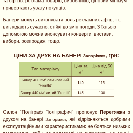
та офісів: реклама товарів, виробників, ціновий мінімум
привертають увагу покупців.
Банери можуть виконувати роль рекламних афіш, т.к.
виглядають сучасно, стійкі до змін погоди. З їхньою
допомогою можна анонсувати концерти, вистави,
вибори, розпродажі тощо.
ЦІНИ ЗА ДРУК НА БАНЕРІ
, грн:
Запоріжжя
Ціна за
Ціна від 50
Тип матеріалу
2
2
м
м
2
Банер 400
г/м
ламінований
140
115
"Frontlit"
2
Банер 440 г/м
литий "Frontlit"
145
130
Салон "Поліграф Поліграфич" пропонує
Перетяжки
з
друком на банері
, які відрізняються добрими
Запоріжжя
експлуатаційними характеристиками: не бояться низьких