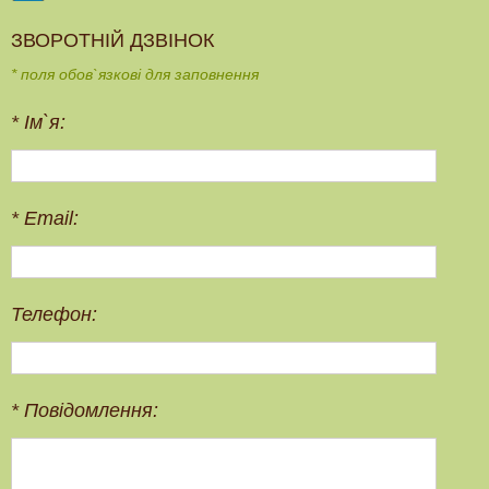
ЗВОРОТНІЙ ДЗВІНОК
* поля обов`язкові для заповнення
*
Ім`я:
*
Email:
Телефон:
*
Повідомлення: