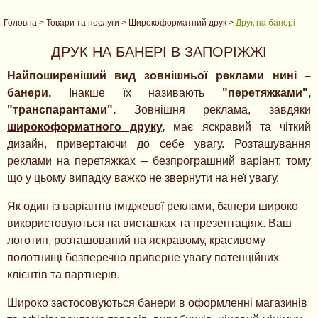
Головна
>
Товари та послуги
>
Широкоформатний друк
>
Друк на банері
ДРУК НА БАНЕРІ В ЗАПОРІЖЖІ
Найпоширеніший вид зовнішньої реклами нині –
банери.
Інакше їх називають
"перетяжками",
"транспарантами".
Зовнішня реклама, завдяки
широкоформатного друку
,
має яскравий та чіткий
дизайн, привертаючи до себе увагу. Розташування
реклами на перетяжках – безпрограшний варіант, тому
що у цьому випадку важко не звернути на неї увагу.
Як один із варіантів іміджевої реклами, банери широко
використовуються на виставках та презентаціях. Ваш
логотип, розташований на яскравому, красивому
полотнищі безперечно приверне увагу потенційних
клієнтів та партнерів.
Широко застосовуються банери в оформленні магазинів