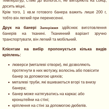
температур, стійкі до вологості, не вигоряють на сонці,
досить міцні.
Крім того, 1 кв.м готового банера важить лише 200 г,
тобто він легкий при перенесенні.
Друк на банері
здійснює виготовлення
Запоріжжя
банерів на тканині. Тканинний варіант зручно
транспортувати, він легкий та мобільний.
Клієнтам на вибір пропонується кілька видів
кріплень:
люверси (металеві отвори), які дозволяють
протягнути в них мотузку, волосінь або повісити
банер за допомогою цвяхів;
металеві труби, які вшиваються вгорі та внизу
банера;
банер може натягуватись на каркас або
кронштейни на стіні;
кріплення на стіні за допомогою дюбелів.