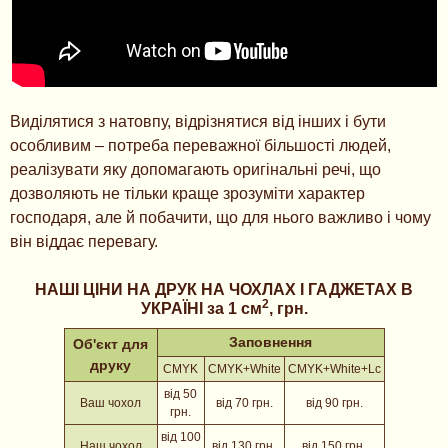
Виділятися з натовпу, відрізнятися від інших і бути
особливим – потреба переважної більшості людей,
реалізувати яку допомагають оригінальні речі, що
дозволяють не тільки краще зрозуміти характер
господаря, але й побачити, що для нього важливо і чому
він віддає перевагу.
НАШІ ЦІНИ НА ДРУК НА ЧОХЛАХ І ГАДЖЕТАХ В
2
УКРАЇНІ за 1 см
, грн.
Заповнення
Об'єкт для
друку
CMYK
CMYK+White
CMYK+White+Lc
від 50
Ваш чохол
від 70 грн.
від 90 грн.
грн.
від 100
Наш чохол
від 130 грн.
від 150 грн.