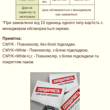
грн
Друк на
Ціна обговорюється з менеджером
гаджетах та
при замовленні
аксесуарах
*При замовленні від 10 одиниць одного типу вартість з
менеджером обговорюється окремо.
Примітка:
CMYK - Повноколір, без білої підкладки.
CMYK+White - Повноколір, з білою підкладкою.
CMYK+White+Lc - Повноколір, з білою підкладкою та
покриттям лаком