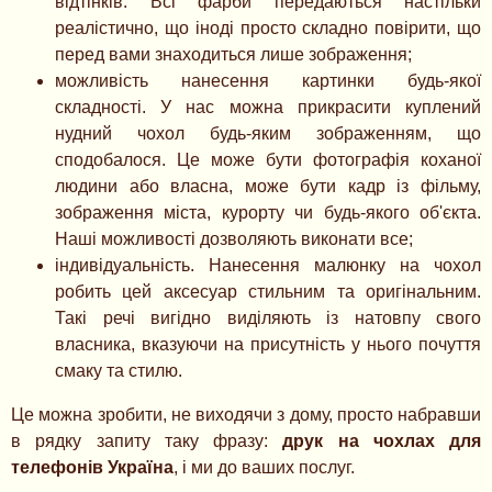
відтінків. Всі фарби передаються настільки
реалістично, що іноді просто складно повірити, що
перед вами знаходиться лише зображення;
можливість нанесення картинки будь-якої
складності. У нас можна прикрасити куплений
нудний чохол будь-яким зображенням, що
сподобалося. Це може бути фотографія коханої
людини або власна, може бути кадр із фільму,
зображення міста, курорту чи будь-якого об'єкта.
Наші можливості дозволяють виконати все;
індивідуальність. Нанесення малюнку на чохол
робить цей аксесуар стильним та оригінальним.
Такі речі вигідно виділяють із натовпу свого
власника, вказуючи на присутність у нього почуття
смаку та стилю.
Це можна зробити, не виходячи з дому, просто набравши
в рядку запиту таку фразу:
друк на чохлах для
телефонів Україна
, і ми до ваших послуг.