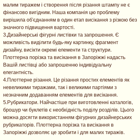
малим тиражем і створення після різання штампу не є
фінансово вигідним. Наша компанія цю проблему
вирішила об'єднанням в один етап висікання з різкою без
значного підвищення вартості.
3.Дизайнерські фігурні листівки та запрошення. Є
можливість виділити будь-яку картинку, фрагмент
дизайну, висікти окремі елементи та структури.
Плоттерна порізка та висікання в Запоріжжі надасть
Вашій листівці або запрошенню індивідуальну
елегантність.
4.Плоттерне різання. Це різання простих елементів як
невеликими тиражами, так і великими партіями з
незначним додаванням елементів для висікання.
5.Рубрикатори. Найчастіше при виготовленні каталогів,
брошур чи буклетів є необхідність поділу розділів. Цього
можна досягти використанням фігурних дизайнерських
рубрикаторів. Плоттерна порізка та висікання в
Запоріжжі дозволяє це зробити і для малих тиражів.