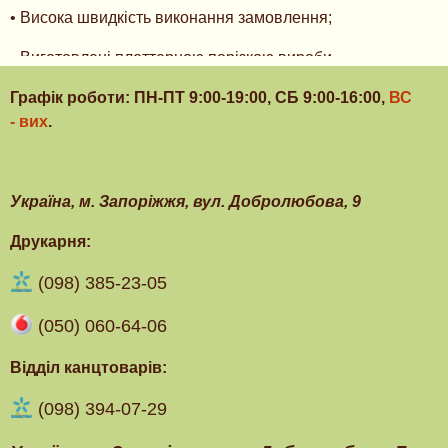
• Висока швидкість виконання замовлення;
• Виготовлені плоттерною порізкою вироби
відрізняються в результаті контурами ювелірної
Графік роботи: ПН-ПТ 9:00-19:00, СБ 9:00-16:00,
ВС
точності та відтінками з найвищою насиченістю;
- вих
.
• Плоттерне різання в Запоріжжі та Україні дозволяє
використовувати широкий спектр матеріалів для
виготовлення необхідного виробу;
Українa, м. Запоріжжя, вул. Добролюбова, 9
• Ця послуга доступна не тільки професійним
Друкарня:
рекламникам, а й пересічному обивателю завдяки
низькій вартості.
(098) 385-23-05
Основні місця застосування плоттерного та контурного
(050) 060-64-06
різання в Запоріжжі та Україні:
Відділ канцтоварів:
-інформаційні наліпки, дитячі та рекламні аплікації та
(098) 394-07-29
колажі