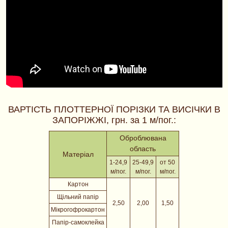
ВАРТІСТЬ ПЛОТТЕРНОЇ ПОРІЗКИ ТА ВИСІЧКИ В
ЗАПОРІЖЖІ, грн. за 1 м/пог.:
Оброблювана
область
Матеріал
1-24,9
25-49,9
от 50
м/пог.
м/пог.
м/пог.
Картон
Щільний папір
2,50
2,00
1,50
Мікрогофрокартон
Папір-самоклейка