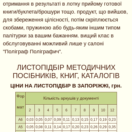
отримання в результаті в лотку прийому готової
книги/буклета/брошури тощо. продукт, що вийшов,
для збереження цілісності, потім скріплюється
скобами, пружиною або будь-яким іншим типом
палітурки за вашим бажанням. вищий клас в
обслуговуванні можливий лише у салоні
"Поліграф Поліграфич".
ЛИСТОПІДБІР МЕТОДИЧНИХ
ПОСІБНИКІВ, КНИГ, КАТАЛОГІВ
ЦІНИ НА ЛИСТОПІДБІР В ЗАПОРІЖЖІ, грн.
Фор
Кількість аркушів у документі
мат
2
3
4
5
6
7
8
9
10
12
А6
0,03
0,05
0,07
0,09
0,11
0,13
0,15
0,17
0,19
0,23
А5
0,05
0,08
0,11
0,14
0,17
0,20
0,23
0,26
0,29
0,35