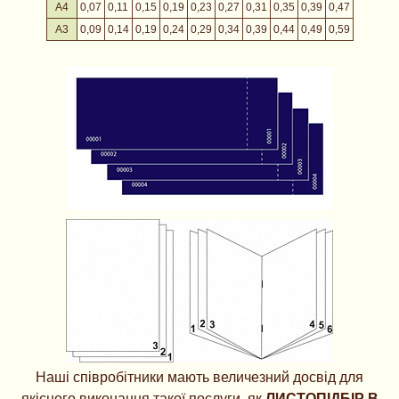
А4
0,07
0,11
0,15
0,19
0,23
0,27
0,31
0,35
0,39
0,47
А3
0,09
0,14
0,19
0,24
0,29
0,34
0,39
0,44
0,49
0,59
Наші співробітники мають величезний досвід для
якісного виконання такої послуги, як
ЛИСТОПІДБІР В